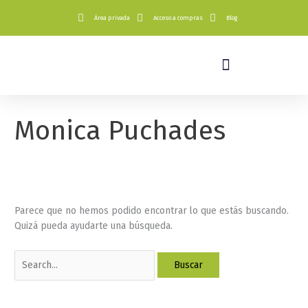
Ir
Buscar
Área privada
Acceso a compras
Blog
al
por:
contenido
Certificados Y Reconocimientos
Monica Puchades
Parece que no hemos podido encontrar lo que estás buscando.
Quizá pueda ayudarte una búsqueda.